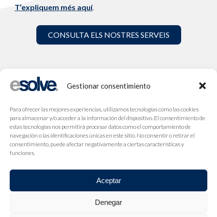
T’expliquem més aquí
.
CONSULTA ELS NOSTRES SERVEIS
Gestionar consentimiento
Para ofrecer las mejores experiencias, utilizamos tecnologías como las cookies
para almacenar y/o acceder a la información del dispositivo. El consentimiento de
estas tecnologías nos permitirá procesar datos como el comportamiento de
navegación o las identificaciones únicas en este sitio. No consentir o retirar el
consentimiento, puede afectar negativamente a ciertas características y
funciones.
Aceptar
Denegar