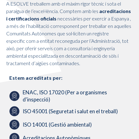
A ESOLVE treballem amb el màxim rigor tècnic i sota el
paraigua de l’excel·lència. Comptem amb les
acreditacions
i certificacions oficials
necessàries per exercir a Espanya ,
a més de l’habilitació corresponent per treballar en aquelles
Comunitats Autònomes que sol·liciten un registre
específic com a entitat reconeguda per l’Administració, tot
això, per oferir serveis com a consultoria i enginyeria
ambiental especialitzada en descontaminació de sòls i
tractament d’aigües contaminades.
Estem acreditats per:
ENAC, ISO 17020 (Per a organismes
d'inspecció)
ISO 45001 (Seguretat i salut en el treball)
ISO 14001 (Gestió ambiental)
Acreditacions Autonòmiques