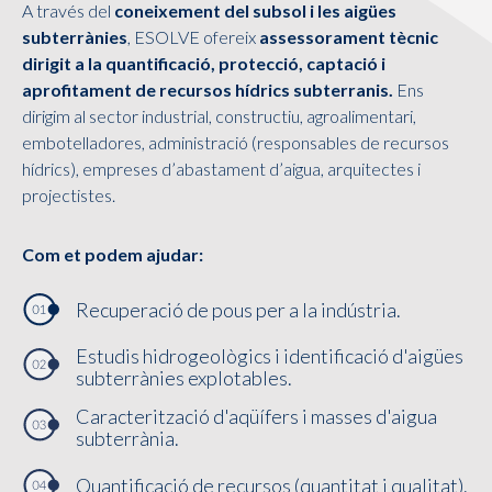
A través del
coneixement del subsol i les aigües
subterrànies
, ESOLVE ofereix
assessorament tècnic
dirigit a la quantificació, protecció, captació i
aprofitament de recursos hídrics subterranis.
Ens
dirigim al sector industrial, constructiu, agroalimentari,
embotelladores, administració (responsables de recursos
hídrics), empreses d’abastament d’aigua, arquitectes i
projectistes.
Com et podem ajudar:
Recuperació de pous per a la indústria.
Estudis hidrogeològics i identificació d'aigües
subterrànies explotables.
Caracterització d'aqüífers i masses d'aigua
subterrània.
Quantificació de recursos (quantitat i qualitat).