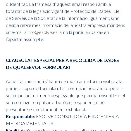
d’Identitat. La tramesa d’ aquest email respon amb la
totalitat de la legislació vigent de Protecció de Dades i Llei
de Serveis de la Societat de la Informació. Igualment, si no
desitja rebre més informació de la nostra empresa, màndens
un e-mail a
info@esolve.es,
amb la paraula «baixa» en
l’apartat assumpte.
CLAUSULAT ESPECIAL PER A RECOLLIDA DE DADES
DE QUALSEVOL FORMULARI
Aquesta clausulada s’ haurà de mostrar de forma visible a la
primera capa del formulari. La informació podrà incorporar-
se mitjançant un menú desplegable que permeti visualitzar el
seu contingut en pulsar el botó corresponent, o bé
presentar-se directament en text plànol.
Responsable:
ESOLVE CONSULTORÍA E INGENIERÍA
MEDIOAMBIENTAL, SL
Finalitat:
Respondre a les seves consultes i sol.licituds.