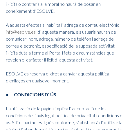
il·lícits o contraris a la moral ho haurà de posar en
coneixement d’ESOLVE.
A aquests efectes s’ habilita l’ adreça de correu electrònic
info@esolve.es,
d’ aquesta manera, els usuaris hauran de
comunicar: nom, adreça, número de telèfon i adreça de
correu electrònic, especificació de la suposada activitat
il·lícita duta a terme al Portal i fets o circumstàncies que
revelen el caràcter il·lícit d’ aquesta activitat.
ESOLVE es reserva el dret a canviar aquesta política
d’enllaços en qualsevol moment.
● CONDICIONS D’ ÚS
La utilització de la pàgina implica l’ acceptació de les
condicions de l’ avís legal, política de privacitat i condicions d’
ús. Si l’ usuari no estigués conforme, s’ abstindrà d’ utilitzar la
pàgina i l’ abandonarà. L’usuari està obligat i es compromet a