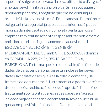
aquest missatge és reservada i la seva utilització o divulgació
amb qualsevol finalitat està prohibida. Si ha rebut aquest
document per error, li preguem que ens ho comuniqui i
procedeixi a la seva destrucció. En la tramesa d’ e-mail no es
pot garantir la seguretat ja que aquesta informació pot ser
modificada, interceptada o incompleta per la qual cosa l’
empresa remitent no accepta responsabilitat pels errors o
omissions en el contingut o annexos d’ aquest e-mail.
ESOLVE CONSULTORÍA E INGENIERÍA
MEDIOAMBIENTAL, SL, amb C.I.F. B65300683 i domicili
en C/ PADILLA 228, 2n 2a, 08013 BARCELONA,
BARCELONA, l’ informa que és responsable d’ un fitxer de
dades de caràcter personal, on estan incloses les seves
dades, la finalitat de les quals és la relació comercial, i la
tramesa de documentació. L’informem que podrà exercir els
drets d’accés, rectificació, supressió, oposició, limitació del
tractament i portabilitat de les seves dades en l’adreça
indicada mitjançant escrit, concretant la seva sol·licitud i al
qual acompanyi fotocòpia del seu Document Nacional