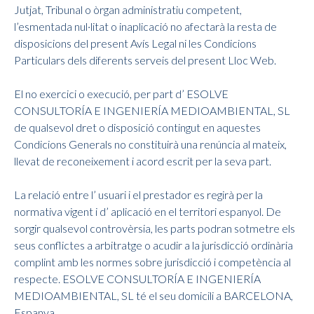
Jutjat, Tribunal o òrgan administratiu competent,
l’esmentada nul·litat o inaplicació no afectarà la resta de
disposicions del present Avís Legal ni les Condicions
Particulars dels diferents serveis del present Lloc Web.
El no exercici o execució, per part d’ ESOLVE
CONSULTORÍA E INGENIERÍA MEDIOAMBIENTAL, SL
de qualsevol dret o disposició contingut en aquestes
Condicions Generals no constituirà una renúncia al mateix,
llevat de reconeixement i acord escrit per la seva part.
La relació entre l’ usuari i el prestador es regirà per la
normativa vigent i d’ aplicació en el territori espanyol. De
sorgir qualsevol controvèrsia, les parts podran sotmetre els
seus conflictes a arbitratge o acudir a la jurisdicció ordinària
complint amb les normes sobre jurisdicció i competència al
respecte. ESOLVE CONSULTORÍA E INGENIERÍA
MEDIOAMBIENTAL, SL té el seu domicili a BARCELONA,
Espanya.