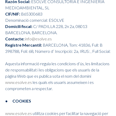
Razón Social:
ESOLVE CONSULTORÍA E INGENIERÍA
MEDIOAMBIENTAL, SL
CIF/NIF:
B65300683
Denominació comercial: ESOLVE
Domicili fiscal:
C/ PADILLA 228, 2n 2a, 08013
BARCELONA, BARCELONA.
Contacte:
info@esolve.es
Registre Mercantil:
BARCELONA, Tom: 41836, Full: B
398788, Foli: 68, Número d’ Inscripció: 2a, IRUS: , Full Social:
Aquesta informació regula les condicions d’ús, les limitacions
de responsabilitat i les obligacions que els usuaris de la
pàgina Web que es publica sota el nom del domini
www.esolve.es
les quals els usuaris assumeixen i es
comprometen a respectar.
● COOKIES
www.esolve.es
utilitza cookies per facilitar la navegació per