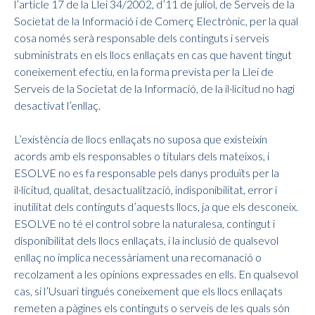
l’article 17 de la Llei 34/2002, d’11 de juliol, de Serveis de la
Societat de la Informació i de Comerç Electrònic, per la qual
cosa només serà responsable dels continguts i serveis
subministrats en els llocs enllaçats en cas que havent tingut
coneixement efectiu, en la forma prevista per la Llei de
Serveis de la Societat de la Informació, de la il·licitud no hagi
desactivat l’enllaç.
L’existència de llocs enllaçats no suposa que existeixin
acords amb els responsables o titulars dels mateixos, i
ESOLVE no es fa responsable pels danys produïts per la
il·licitud, qualitat, desactualització, indisponibilitat, error i
inutilitat dels continguts d’aquests llocs, ja que els desconeix.
ESOLVE no té el control sobre la naturalesa, contingut i
disponibilitat dels llocs enllaçats, i la inclusió de qualsevol
enllaç no implica necessàriament una recomanació o
recolzament a les opinions expressades en ells. En qualsevol
cas, si l’Usuari tingués coneixement que els llocs enllaçats
remeten a pàgines els continguts o serveis de les quals són