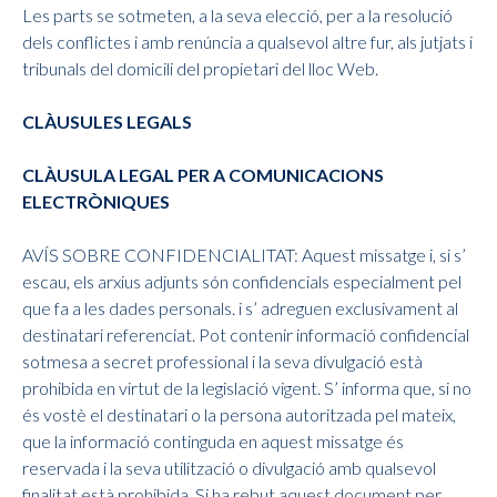
Les parts se sotmeten, a la seva elecció, per a la resolució
dels conflictes i amb renúncia a qualsevol altre fur, als jutjats i
tribunals del domicili del propietari del lloc Web.
CLÀUSULES LEGALS
CLÀUSULA LEGAL PER A COMUNICACIONS
ELECTRÒNIQUES
AVÍS SOBRE CONFIDENCIALITAT: Aquest missatge i, si s’
escau, els arxius adjunts són confidencials especialment pel
que fa a les dades personals. i s’ adreguen exclusivament al
destinatari referenciat. Pot contenir informació confidencial
sotmesa a secret professional i la seva divulgació està
prohibida en virtut de la legislació vigent. S’ informa que, si no
és vostè el destinatari o la persona autoritzada pel mateix,
que la informació continguda en aquest missatge és
reservada i la seva utilització o divulgació amb qualsevol
finalitat està prohibida. Si ha rebut aquest document per