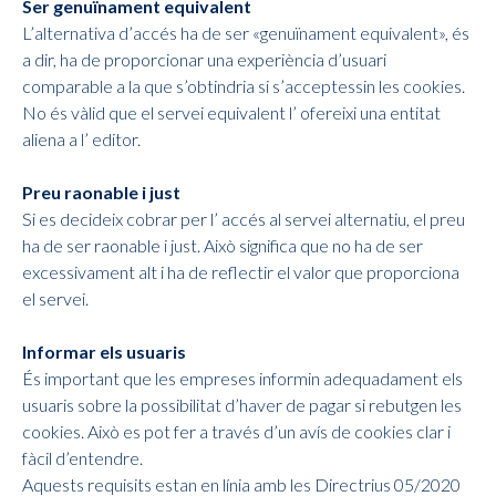
Ser genuïnament equivalent
L’alternativa d’accés ha de ser «genuïnament equivalent», és
a dir, ha de proporcionar una experiència d’usuari
comparable a la que s’obtindria si s’acceptessin les cookies.
No és vàlid que el servei equivalent l’ ofereixi una entitat
aliena a l’ editor.
Preu raonable i just
Si es decideix cobrar per l’ accés al servei alternatiu, el preu
ha de ser raonable i just. Això significa que no ha de ser
excessivament alt i ha de reflectir el valor que proporciona
el servei.
Informar els usuaris
És important que les empreses informin adequadament els
usuaris sobre la possibilitat d’haver de pagar si rebutgen les
cookies. Això es pot fer a través d’un avís de cookies clar i
fàcil d’entendre.
Aquests requisits estan en línia amb les Directrius 05/2020