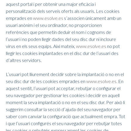
aquest portal i per obtenir una major eficàcia i
personalització dels serveis oferts als usuaris. Les cookies
emprades en
www.esolve.es
s’associen únicament amb un
usuari anònim i el seu ordinador, no proporcionen
referències que permetin deduir el nom i cognoms de
l’usuari i no poden llegir dades del seu disc dur ni incloure
virus en els seus equips. Així mateix,
www.esolve.es
no pot
llegir les cookies implantades en el disc dur de l’usuari des
d’altres servidors.
L’usuari pot lliurement decidir sobre la implantació o no en el
seu disc dur de les cookies emprades en
www.esolve.es.
En
aquest sentit, l’usuari pot acceptar, rebutjar o configurar el
seu navegador per gestionar les cookies i decidir en aquell
moment la seva implantació o no en el seu disc dur. Per això li
suggerim consultar la secció d’ajuda del seu navegador per
saber com canviar la configuració que actualment empra. Tot
i que l’usuari configurés el seu navegador per rebutjar totes
les cookies o rebutgés expressament les cookies de