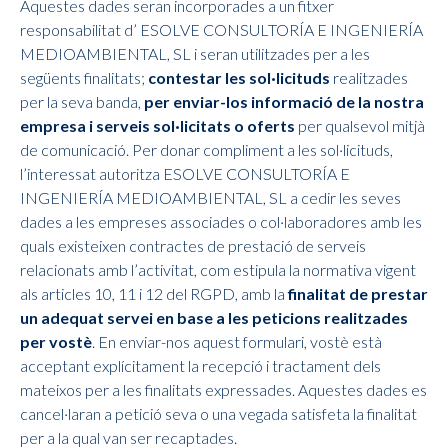
Aquestes dades seran incorporades a un fitxer
responsabilitat d’ ESOLVE CONSULTORÍA E INGENIERÍA
MEDIOAMBIENTAL, SL i seran utilitzades per a les
següents finalitats;
contestar les sol·licituds
realitzades
per la seva banda,
per enviar-los informació de la nostra
empresa i serveis sol·licitats o oferts
per qualsevol mitjà
de comunicació. Per donar compliment a les sol·licituds,
l’interessat autoritza ESOLVE CONSULTORÍA E
INGENIERÍA MEDIOAMBIENTAL, SL a cedir les seves
dades a les empreses associades o col·laboradores amb les
quals existeixen contractes de prestació de serveis
relacionats amb l’activitat, com estipula la normativa vigent
als articles 10, 11 i 12 del RGPD, amb la
finalitat de prestar
un adequat servei en base a les peticions realitzades
per vostè
. En enviar-nos aquest formulari, vostè està
acceptant explícitament la recepció i tractament dels
mateixos per a les finalitats expressades. Aquestes dades es
cancel·laran a petició seva o una vegada satisfeta la finalitat
per a la qual van ser recaptades.