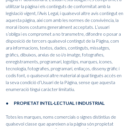
utilitzar la pàgina i els continguts de conformitat amb la
legislació vigent, l’Avís Legal, i qualsevol altre avís contingut en
aquesta pàgina, així com amb les normes de convivència, la
moral i bons costums generalment acceptats. L’usuari
s’obliga i es compromet a no transmetre, difondre o posar a
disposició de tercers qualsevol contingut de la Pàgina, com
ara informacions, textos, dades, continguts, missatges,
gràfics, dibuixos, arxius de so i/o imatge, fotografies,
enregistraments, programari, logotips, marques, icones,
tecnologia, fotografies, programari, enllaços, disseny gràfic i
codis font, o qualsevol altre material al qual tingués accés en
la seva condició d’Usuari de la Pàgina, sense que aquesta
enumeració tingui caràcter limitatiu.
● PROPIETAT INTEL·LECTUAL I INDUSTRIAL
Totes les marques, noms comercials o signes distintius de
qualsevol classe que apareixen a la pàgina són propietat