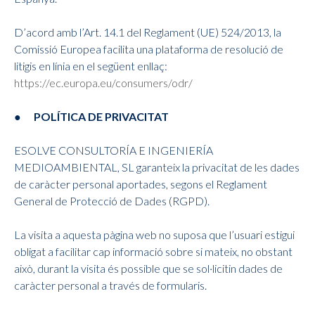
D’acord amb l’Art. 14.1 del Reglament (UE) 524/2013, la
Comissió Europea facilita una plataforma de resolució de
litigis en línia en el següent enllaç:
https://ec.europa.eu/consumers/odr/
● POLÍTICA DE PRIVACITAT
ESOLVE CONSULTORÍA E INGENIERÍA
MEDIOAMBIENTAL, SL garanteix la privacitat de les dades
de caràcter personal aportades, segons el Reglament
General de Protecció de Dades (RGPD).
La visita a aquesta pàgina web no suposa que l’usuari estigui
obligat a facilitar cap informació sobre si mateix, no obstant
això, durant la visita és possible que se sol·licitin dades de
caràcter personal a través de formularis.