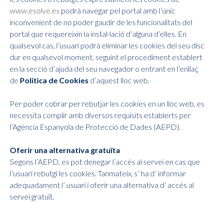
www.esolve.es
podrà navegar pel portal amb l’únic
inconvenient de no poder gaudir de les funcionalitats del
portal que requereixin la instal·lació d’alguna d’elles. En
qualsevol cas, l’usuari podrà eliminar les cookies del seu disc
dur en qualsevol moment, seguint el procediment establert
en la secció d’ajuda del seu navegador o entrant en l’enllaç
de
Política de Cookies
d’aquest lloc web.
Per poder cobrar per rebutjar les cookies en un lloc web, es
necessita complir amb diversos requisits establerts per
l’Agència Espanyola de Protecció de Dades (AEPD).
Oferir una alternativa gratuïta
Segons l’AEPD, es pot denegar l’accés al servei en cas que
l’usuari rebutgi les cookies. Tanmateix, s’ ha d’ informar
adequadament l’ usuari i oferir una alternativa d’ accés al
servei gratuït.