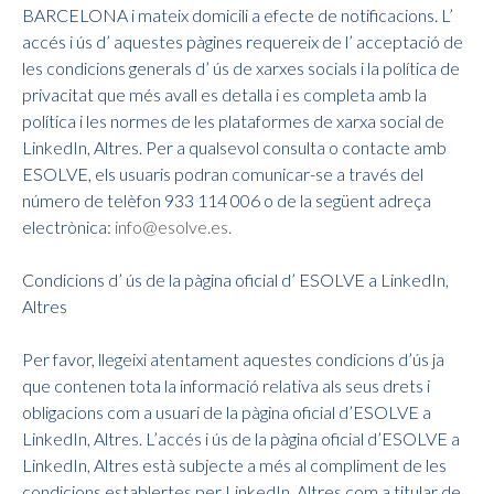
BARCELONA i mateix domicili a efecte de notificacions. L’
accés i ús d’ aquestes pàgines requereix de l’ acceptació de
les condicions generals d’ ús de xarxes socials i la política de
privacitat que més avall es detalla i es completa amb la
política i les normes de les plataformes de xarxa social de
LinkedIn, Altres. Per a qualsevol consulta o contacte amb
ESOLVE, els usuaris podran comunicar-se a través del
número de telèfon 933 114 006 o de la següent adreça
electrònica:
info@esolve.es.
Condicions d’ ús de la pàgina oficial d’ ESOLVE a LinkedIn,
Altres
Per favor, llegeixi atentament aquestes condicions d’ús ja
que contenen tota la informació relativa als seus drets i
obligacions com a usuari de la pàgina oficial d’ESOLVE a
LinkedIn, Altres. L’accés i ús de la pàgina oficial d’ESOLVE a
LinkedIn, Altres està subjecte a més al compliment de les
condicions establertes per LinkedIn, Altres com a titular de