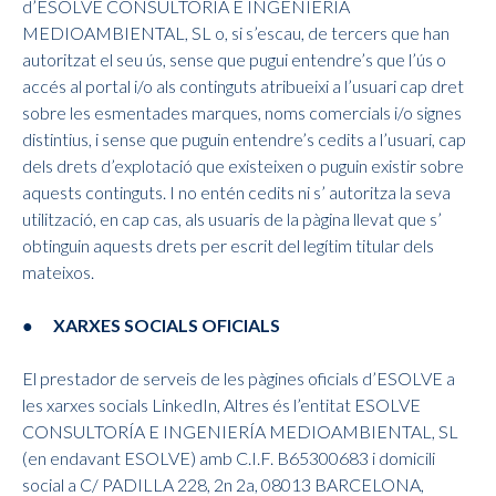
d’ESOLVE CONSULTORÍA E INGENIERÍA
MEDIOAMBIENTAL, SL o, si s’escau, de tercers que han
autoritzat el seu ús, sense que pugui entendre’s que l’ús o
accés al portal i/o als continguts atribueixi a l’usuari cap dret
sobre les esmentades marques, noms comercials i/o signes
distintius, i sense que puguin entendre’s cedits a l’usuari, cap
dels drets d’explotació que existeixen o puguin existir sobre
aquests continguts. I no entén cedits ni s’ autoritza la seva
utilització, en cap cas, als usuaris de la pàgina llevat que s’
obtinguin aquests drets per escrit del legítim titular dels
mateixos.
● XARXES SOCIALS OFICIALS
El prestador de serveis de les pàgines oficials d’ESOLVE a
les xarxes socials LinkedIn, Altres és l’entitat ESOLVE
CONSULTORÍA E INGENIERÍA MEDIOAMBIENTAL, SL
(en endavant ESOLVE) amb C.I.F. B65300683 i domicili
social a C/ PADILLA 228, 2n 2a, 08013 BARCELONA,