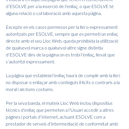
d’ESOLVE per a la inserció de l’enllaç, o que ESOLVE té
alguna relació o col·laboració amb aquesta pàgina.
Excepte en els casos permesos per la llei o expressament
autoritzats per ESOLVE, sempre que es permeti un enllaç
directe amb el seu Lloc Web, queda prohibida la utilització
de qualsevol marca o qualsevol altre signe distintiu
d’ESOLVE dins de la pàgina on es trobi l’enllaç, llevat que
s’autoritzi expressament.
La pàgina que estableixi l’enllaç haurà de complir amb la llei i
no disposar o enllaçar amb continguts il·lícits o contraris a la
moral i als bons costums.
Per la seva banda, el mateix Lloc Web inclou dispositius
tècnics d’enllaç que permeten a l’Usuari accedir a altres
pàgines i portals d’Internet, actuant ESOLVE com a
prestador de serveis d’intermediació de conformitat amb