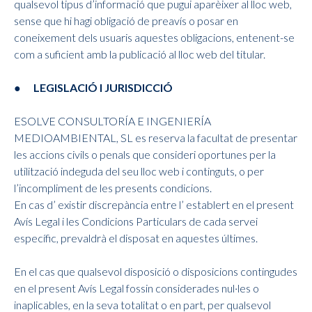
qualsevol tipus d’informació que pugui aparèixer al lloc web,
sense que hi hagi obligació de preavís o posar en
coneixement dels usuaris aquestes obligacions, entenent-se
com a suficient amb la publicació al lloc web del titular.
● LEGISLACIÓ I JURISDICCIÓ
ESOLVE CONSULTORÍA E INGENIERÍA
MEDIOAMBIENTAL, SL es reserva la facultat de presentar
les accions civils o penals que consideri oportunes per la
utilització indeguda del seu lloc web i continguts, o per
l’incompliment de les presents condicions.
En cas d’ existir discrepància entre l’ establert en el present
Avís Legal i les Condicions Particulars de cada servei
específic, prevaldrà el disposat en aquestes últimes.
En el cas que qualsevol disposició o disposicions contingudes
en el present Avís Legal fossin considerades nul·les o
inaplicables, en la seva totalitat o en part, per qualsevol