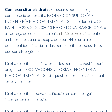
Com exercitar els drets:
Els usuaris poden adreçar una
comunicació per escrit a ESOLVE CONSULTORÍA E
INGENIERÍA MEDIOAMBIENTAL, SL amb domicili a C/
PADILLA 228, 2n 2a, 08013 BARCELONA, BARCELONA, o
a l’ adreça de correu electrònic
info@esolve.es
incloent en
ambdós casos una fotocòpia del seu DNI o un altre
document identificatiu similar, per exercitar els seus drets,
que són els següents:
Dret a sol·licitar l’accés a les dades personals: vostè podrà
preguntar a ESOLVE CONSULTORÍA E INGENIERÍA
MEDIOAMBIENTAL, SL si aquesta empresa està tractant
les seves dades.
Dret a sol·licitar la seva rectificació (en cas que siguin
incorrectes) o supressió.
Dret a sol·licitar la limitació del seu tractament, cas en el qual