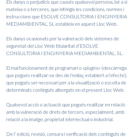
Els danys o perjudicis que causés qualsevol persona, bé a si
mateixa o a terceres, que infringís les condicions, normes i
instruccions que ESOLVE CONSULTORIA I ENGINYERIA
MEDIAMBIENTAL, SL estableix en aquest Lloc Web.
Els danys ocasionats per la vulneració dels sistemes de
seguretat del Lloc Web titularitat d’ESOLVE
CONSULTORIA I ENGINYERIA MEDIAMBIENTAL, SL.
El mal funcionament de programari o «
plugins
» (descàrrega
que pogués realitzar-se des de l’enllaç establert a l’efecte),
que pogués ser necessari per a la visualització o escolta de
determinats continguts albergats en el present Lloc Web.
Qualsevol acció o actuació que pogués realitzar en relació
amb la vulneració de drets de tercers, especialment, amb
relació a la imatge, propietat intel·lectual o industrial.
De l’ edició, revisió, censura i verificació dels continguts de