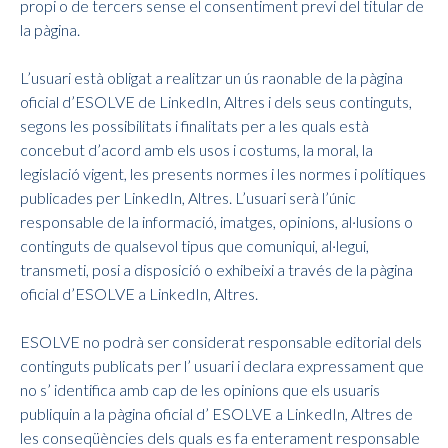
propi o de tercers sense el consentiment previ del titular de
la pàgina.
L’usuari està obligat a realitzar un ús raonable de la pàgina
oficial d’ESOLVE de LinkedIn, Altres i dels seus continguts,
segons les possibilitats i finalitats per a les quals està
concebut d’acord amb els usos i costums, la moral, la
legislació vigent, les presents normes i les normes i polítiques
publicades per LinkedIn, Altres. L’usuari serà l’únic
responsable de la informació, imatges, opinions, al·lusions o
continguts de qualsevol tipus que comuniqui, al·legui,
transmeti, posi a disposició o exhibeixi a través de la pàgina
oficial d’ESOLVE a LinkedIn, Altres.
ESOLVE no podrà ser considerat responsable editorial dels
continguts publicats per l’ usuari i declara expressament que
no s’ identifica amb cap de les opinions que els usuaris
publiquin a la pàgina oficial d’ ESOLVE a LinkedIn, Altres de
les conseqüències dels quals es fa enterament responsable