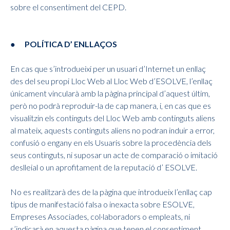
sobre el consentiment del CEPD.
● POLÍTICA D’ ENLLAÇOS
En cas que s’introdueixi per un usuari d’Internet un enllaç
des del seu propi Lloc Web al Lloc Web d’ESOLVE, l’enllaç
únicament vincularà amb la pàgina principal d’aquest últim,
però no podrà reproduir-la de cap manera, i, en cas que es
visualitzin els continguts del Lloc Web amb continguts aliens
al mateix, aquests continguts aliens no podran induir a error,
confusió o engany en els Usuaris sobre la procedència dels
seus continguts, ni suposar un acte de comparació o imitació
deslleial o un aprofitament de la reputació d’ ESOLVE.
No es realitzarà des de la pàgina que introdueix l’enllaç cap
tipus de manifestació falsa o inexacta sobre ESOLVE,
Empreses Associades, col·laboradors o empleats, ni
s’indicarà en aquesta pàgina que tenen el consentiment