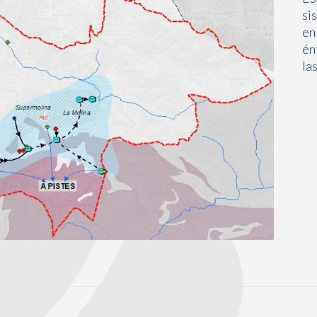
si
en
én
la