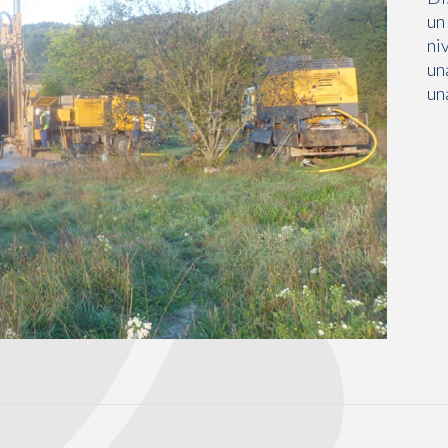
un
ni
un
un