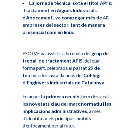
La jornada tècnica, sota el títol ‘API’s:
Tractament en Aigües Industrials
d’Abocament’, va congregar més de 40
empreses del sector, tant de manera
presencial com en línia.
ESOLVE va assistir a la reunió del
grup de
treball de tractament APIS
, del qual
forma part, celebrada el passat
29 de
febrer
a les instal·lacions del
Col·legi
d’Enginyers Industrials de Catalunya.
En aquesta
primera reunió
, hem destacat
les
novetats clau del marc normatiu i les
implicacions administratives
, a més
d’identificar els principals àmbits
d’enfocament per al futur.