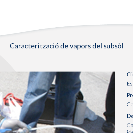
Caracterització de vapors del subsòl
Cl
Es
Pr
Ca
De
Ca
id