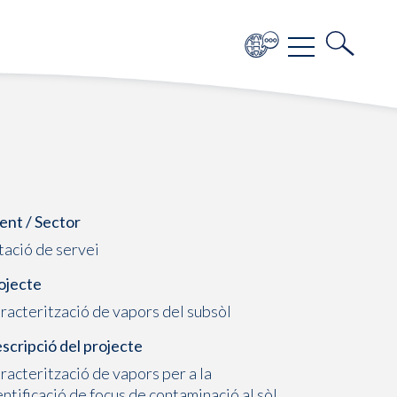
ient / Sector
tació de servei
ojecte
racterització de vapors del subsòl
scripció del projecte
racterització de vapors per a la
entificació de focus de contaminació al sòl