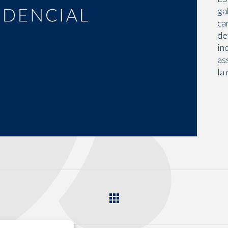
ga
ca
de
in
as
la