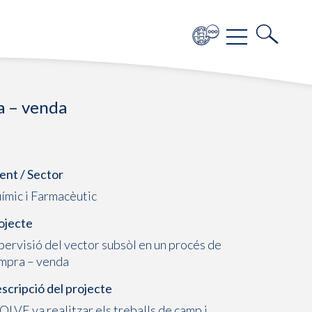
a – venda
ient / Sector
ímic i Farmacèutic
ojecte
pervisió del vector subsòl en un procés de
mpra – venda
scripció del projecte
OLVE va realitzar els treballs de camp i