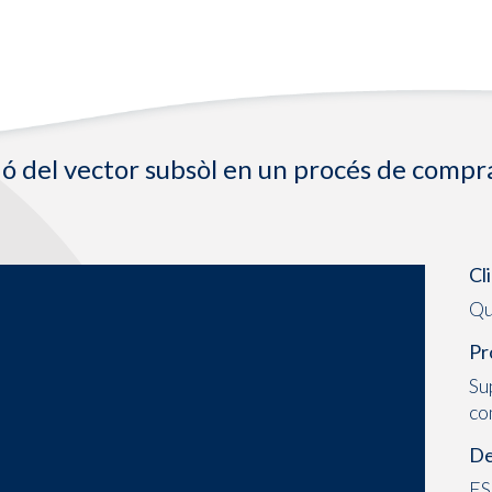
ió del vector subsòl en un procés de compr
Cl
Qu
Pr
Su
co
De
ES