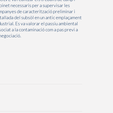
binet necessaris per a supervisar les
mpanyes de caracterització preliminar i
tallada del subsòl en un antic emplaçament
dustrial. Es va valorar el passiu ambiental
sociat a la contaminació com a pas previ a
 negociació.