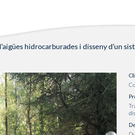
aigües hidrocarburades i disseny d’un sis
Cl
Co
Pr
Tr
di
De
Du