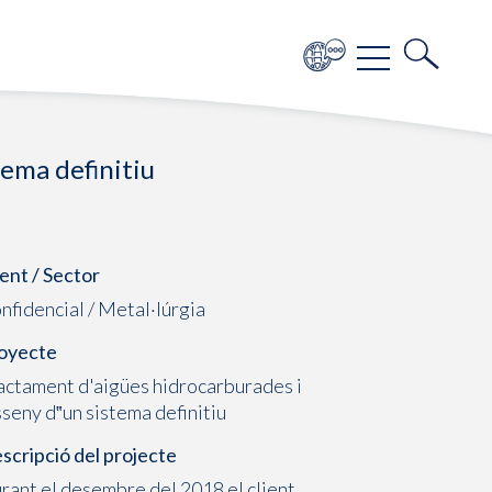
tema definitiu
ient / Sector
nfidencial / Metal·lúrgia
oyecte
actament d'aigües hidrocarburades i
sseny d‟un sistema definitiu
scripció del projecte
rant el desembre del 2018 el client