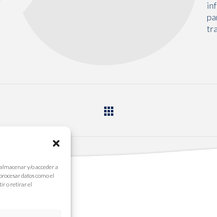
in
pa
tr
 almacenar y/o acceder a
 procesar datos como el
r o retirar el