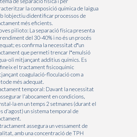
stema de separació física i per
racteritzar la composició química de laigua
b lobjectiu didentificar processos de
actament més eficients.
oves pilioto: La separació física presenta
 rendiment del 30-40% i no és un procés
equat; es confirma la necessitat d‟un
actament que permeti trencar l‟emulsió
gua-oli mitjançant additius químics. Es
fineix el tractament fisicoquímic
tjançant coagulació-floculació com a
tode més adequat.
actament temporal: Davant la necessitat
assegurar l'abocament en condicions,
instal·la en un temps 2 setmanes (durant el
s d'agost) un sistema temporal de
actament.
 tractament assegura un vessament de
alitat, amb una concentració de TPH