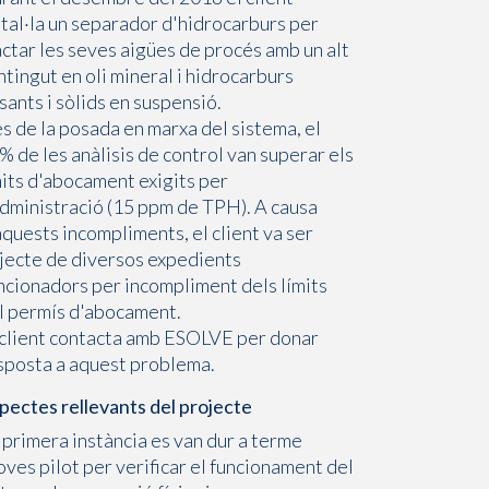
stal·la un separador d'hidrocarburs per
actar les seves aigües de procés amb un alt
ntingut en oli mineral i hidrocarburs
sants i sòlids en suspensió.
s de la posada en marxa del sistema, el
% de les anàlisis de control van superar els
mits d'abocament exigits per
Administració (15 ppm de TPH). A causa
aquests incompliments, el client va ser
jecte de diversos expedients
ncionadors per incompliment dels límits
l permís d'abocament.
 client contacta amb ESOLVE per donar
sposta a aquest problema.
pectes rellevants del projecte
 primera instància es van dur a terme
oves pilot per verificar el funcionament del