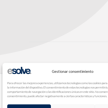
Gestionar consentimiento
Para ofrecer las mejores experiencias, utilizamos tecnologías como las cookies para
la información del dispositivo. El consentimiento de estas tecnologías nos permitirá
comportamiento de navegación o las identificaciones únicas en este sitio. No consenti
consentimiento, puede afectar negativamente a ciertas características y funciones.