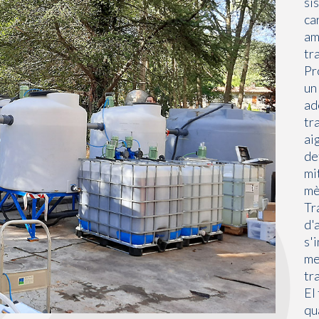
si
ca
am
tr
Pr
un
ad
tr
ai
de
mi
mè
Tr
d'
s'
me
tr
El
qu