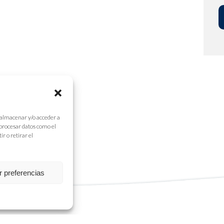
 almacenar y/o acceder a
 procesar datos como el
r o retirar el
r preferencias