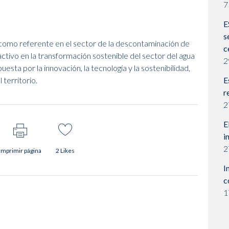
7
E
s
 como referente en el sector de la descontaminación de
c
ctivo en la transformación sostenible del sector del agua
2
sta por la innovación, la tecnología y la sostenibilidad,
territorio.
E
r
2
E
i
2
Imprimir página
2
Likes
I
c
1