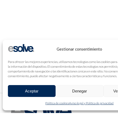
Gestionar consentimiento
Para ofrecer las mejores experiencias, utilizamos tecnologías como las cookies para
la información del dispositivo. El consentimiento de estas tecnologías nos permitirá
comportamiento de navegación o las identificaciones únicas en este sitio. No consenti
consentimiento, puede afectar negativamente a ciertas características y funciones.
Aceptar
Denegar
Ve
Política de cookies
Aviso legal y Política de privacidad