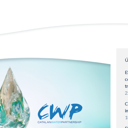
Ú
E
c
t
2
C
i
1