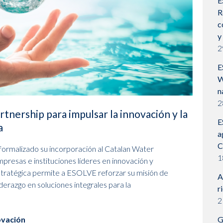
E
R
c
y
2
E
W
n
2
tnership para impulsar la innovación y la
E
a
a
C
formalizado su incorporación al Catalan Water
1
mpresas e instituciones líderes en innovación y
 estratégica permite a ESOLVE reforzar su misión de
A
iderazgo en soluciones integrales para la
r
2
novación
G