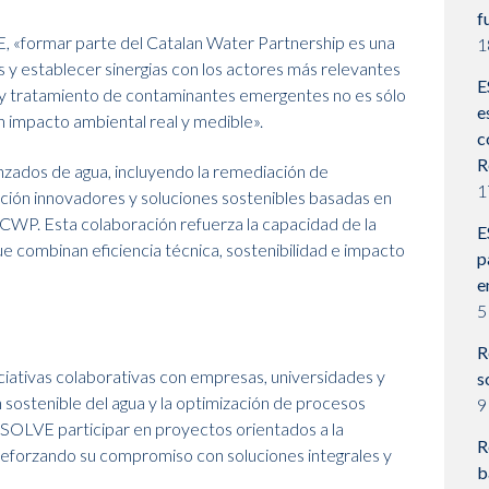
f
 «formar parte del Catalan Water Partnership es una
1
y establecer sinergias con los actores más relevantes
E
y tratamiento de contaminantes emergentes no es sólo
e
n impacto ambiental real y medible».
c
R
zados de agua, incluyendo la remediación de
1
ión innovadores y soluciones sostenibles basadas en
 a CWP. Esta colaboración refuerza la capacidad de la
E
 combinan eficiencia técnica, sostenibilidad e impacto
p
e
5
R
ciativas colaborativas con empresas, universidades y
s
 sostenible del agua y la optimización de procesos
9
 ESOLVE participar en proyectos orientados a la
R
reforzando su compromiso con soluciones integrales y
b