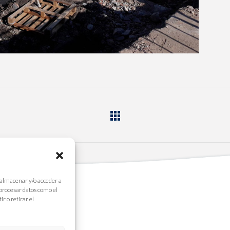
 almacenar y/o acceder a
 procesar datos como el
r o retirar el