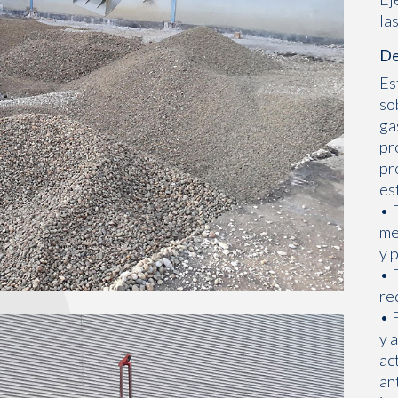
la
De
Es
so
ga
pr
pr
es
• 
me
y 
• 
re
• 
y 
ac
an