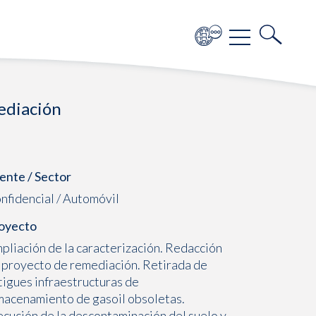
ediación
iente / Sector
nfidencial / Automóvil
oyecto
pliación de la caracterización. Redacción
 proyecto de remediación. Retirada de
tigues infraestructuras de
macenamiento de gasoil obsoletas.
ecución de la descontaminación del suelo y