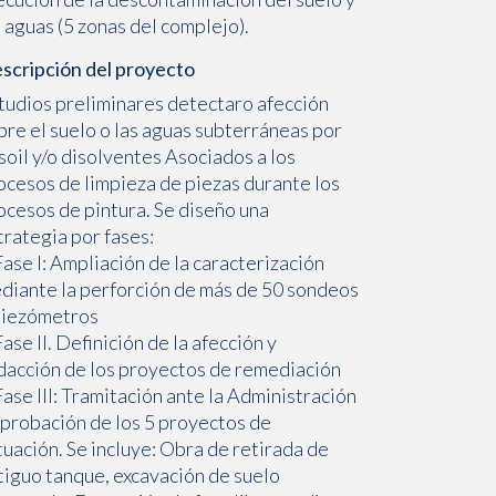
s aguas (5 zonas del complejo).
scripción del proyecto
tudios preliminares detectaro afección
bre el suelo o las aguas subterráneas por
soil y/o disolventes Asociados a los
ocesos de limpieza de piezas durante los
ocesos de pintura. Se diseño una
trategia por fases:
Fase I: Ampliación de la caracterización
diante la perforción de más de 50 sondeos
piezómetros
Fase II. Definición de la afección y
dacción de los proyectos de remediación
Fase III: Tramitación ante la Administración
aprobación de los 5 proyectos de
tuación. Se incluye: Obra de retirada de
tiguo tanque, excavación de suelo