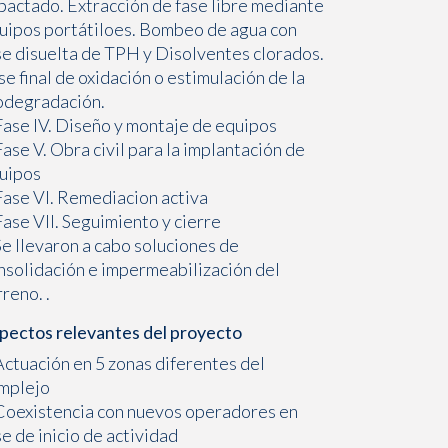
pactado. Extracción de fase libre mediante
uipos portátiloes. Bombeo de agua con
se disuelta de TPH y Disolventes clorados.
se final de oxidación o estimulación de la
odegradación.
Fase IV. Diseño y montaje de equipos
Fase V. Obra civil para la implantación de
uipos
Fase VI. Remediacion activa
Fase VII. Seguimiento y cierre
Se llevaron a cabo soluciones de
nsolidación e impermeabilización del
rreno. .
pectos relevantes del proyecto
Actuación en 5 zonas diferentes del
mplejo
Coexistencia con nuevos operadores en
se de inicio de actividad