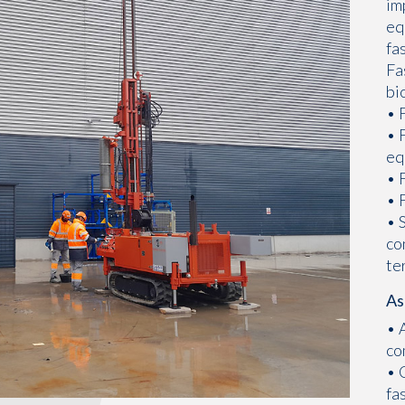
im
eq
fa
Fa
bi
• 
• 
eq
• 
• 
• 
co
te
As
• 
co
• 
fa