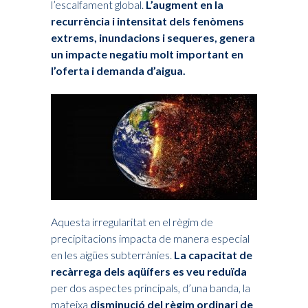
l’escalfament global.
L’augment en la
recurrència i intensitat dels fenòmens
extrems, inundacions i sequeres, genera
un impacte negatiu molt important en
l’oferta i demanda d’aigua.
Aquesta irregularitat en el règim de
precipitacions impacta de manera especial
en les aigües subterrànies.
La capacitat de
recàrrega dels aqüífers es veu reduïda
per dos aspectes principals, d’una banda, la
mateixa
disminució del règim ordinari de