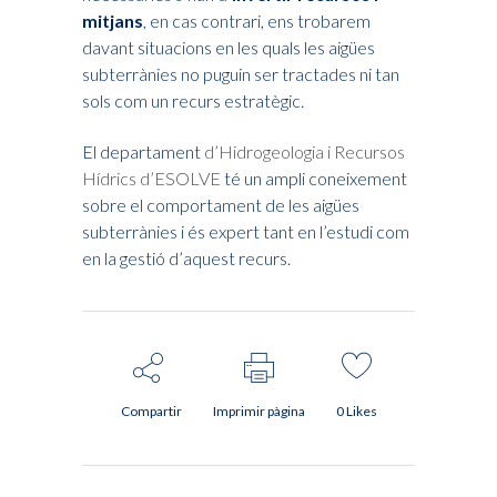
mitjans
, en cas contrari, ens trobarem
davant situacions en les quals les aigües
subterrànies no puguin ser tractades ni tan
sols com un recurs estratègic.
El departament
d’Hidrogeologia i Recursos
Hídrics d’ESOLVE
té un ampli coneixement
sobre el comportament de les aigües
subterrànies i és expert tant en l’estudi com
en la gestió d’aquest recurs.
Compartir
Imprimir pàgina
0
Likes