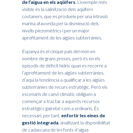
de l’aigua en els aqüífers
. L’exemple més
visible és la salinització dels aqüífers
costaners, que es produeix per una intrusió
marina afavorida per la disminució dels
nivells piezomètrics i per un major
aprofitament de les aigües subterrànies.
Espanya és el cinquè país del món en
nombre de grans preses, però és en els
episodis de dèficit hídric quan es recorre a
l’aprofitament de les aigües subterrànies,
d’aquí la tendència a qualificar a les aigües
subterrànies de recurs estratègic. Però els
escenaris de canvi climàtic obliguen a
començar a tractar a aquests recursos
estratègics gairebé com a ordinaris. És
necessari, per tant,
enfortir les eines de
gestió integrada
, analitzant la disponibilitat
de cadascuna de les fonts d’aigua