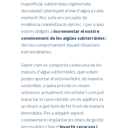
(superficial, subterrània, regenerada,
dessalada) i plantejant el mix d’aigua a cada
moment i lloc sota un concepte de
resiliència i minimització del risc. I per a això
estem obligats a
incrementar el nostre
coneixement de les aigües subterrànies
i
del seu comportament davant situacions
extraordinàries.
Saber com es comporta cadascuna de les
masses d’aigua subterrànies, quin volum
poden aportar al sistema hídric de manera
sostenible, a quina pressió es veuen
sotmeses actualment i en el futur i com pot
impactar el canvi climàtic en els aqüífers és
un deure a què hem de fer front de manera
immediata. Per a adquirir aquest
coneixement i implantar les eines de gestió
necessàries s’han d’
invertir recursos i