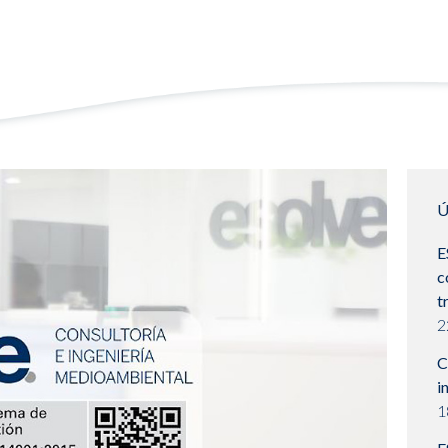
Ú
E
c
t
2
C
i
1