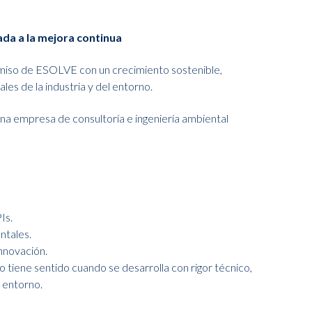
ada a la mejora continua
omiso de ESOLVE con un crecimiento sostenible,
es de la industria y del entorno.
a empresa de consultoría e ingeniería ambiental
Is.
ntales.
innovación.
 tiene sentido cuando se desarrolla con rigor técnico,
l entorno.