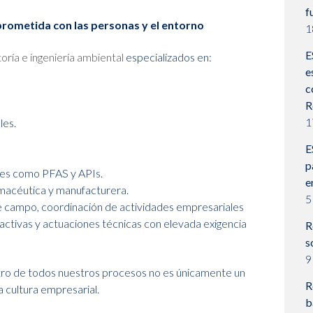
f
prometida con las personas y el entorno
1
E
oría e ingeniería ambiental
especializados en:
e
c
R
1
les.
E
p
es como PFAS y APIs.
e
rmacéutica y manufacturera.
5
e campo, coordinación de actividades empresariales
 activas y actuaciones técnicas con elevada exigencia
R
s
9
dentro de todos nuestros procesos no es únicamente un
R
a cultura empresarial.
b