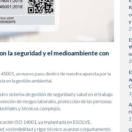
E
R
c
y
2
E
W
n la seguridad y el medioambiente con
n
2
E
 45001, un nuevo paso dentro de nuestra apuesta por la
a
cia en la gestión ambiental.
C
1
stro sistema de gestión de seguridad y salud en el trabajo
ención de riesgos laborales, protección de las personas
A
ustriales y técnicos complejos.
r
2
ificación ISO 14001, ya implantada en ESOLVE,
, sostenibilidad y rigor técnico avanzan conjuntamente.
G