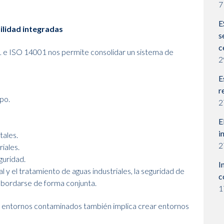
7
E
ilidad integradas
s
c
e ISO 14001 nos permite consolidar un sistema de
2
E
r
ipo.
2
E
i
tales.
2
iales.
guridad.
I
y el tratamiento de aguas industriales, la seguridad de
c
abordarse de forma conjunta.
1
entornos contaminados también implica crear entornos