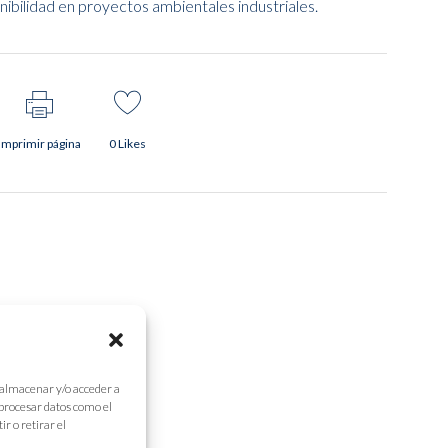
bilidad en proyectos ambientales industriales.
Imprimir página
0
Likes
 almacenar y/o acceder a
 procesar datos como el
r o retirar el