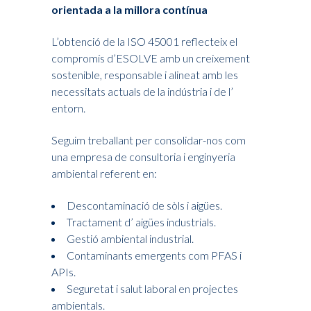
orientada a la millora contínua
L’obtenció de la ISO 45001 reflecteix el
compromís d’ESOLVE amb un creixement
sostenible, responsable i alineat amb les
necessitats actuals de la indústria i de l’
entorn.
Seguim treballant per consolidar-nos com
una empresa de consultoria i enginyeria
ambiental referent en:
Descontaminació de sòls i aigües.
Tractament d’ aigües industrials.
Gestió ambiental industrial.
Contaminants emergents com PFAS i
APIs.
Seguretat i salut laboral en projectes
ambientals.