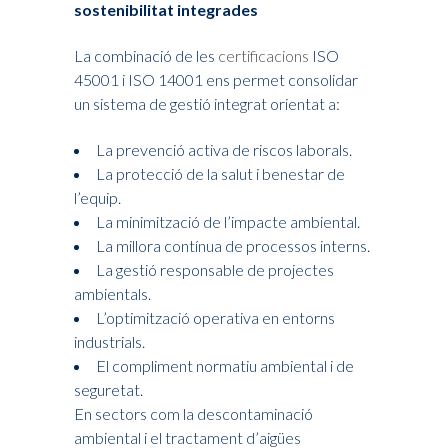
sostenibilitat integrades
La combinació de les
certificacions
ISO
45001 i ISO 14001 ens permet consolidar
un sistema de gestió integrat orientat a:
La prevenció activa de riscos laborals.
La protecció de la salut i benestar de
l’equip.
La minimització de l’impacte ambiental.
La millora contínua de processos interns.
La gestió responsable de projectes
ambientals.
L’optimització operativa en entorns
industrials.
El compliment normatiu ambiental i de
seguretat.
En sectors com la descontaminació
ambiental i el tractament d’aigües