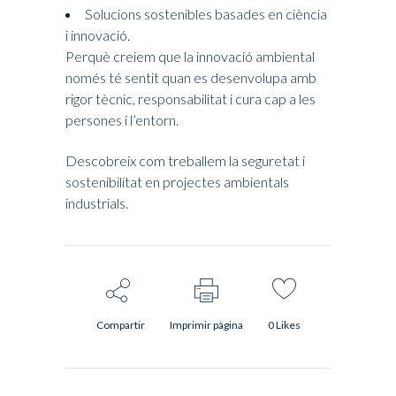
Solucions sostenibles basades en ciència
i innovació.
Perquè creiem que la innovació ambiental
només té sentit quan es desenvolupa amb
rigor tècnic, responsabilitat i cura cap a les
persones i l’entorn.
Descobreix com treballem la seguretat i
sostenibilitat en projectes ambientals
industrials.
Compartir
Imprimir pàgina
0
Likes