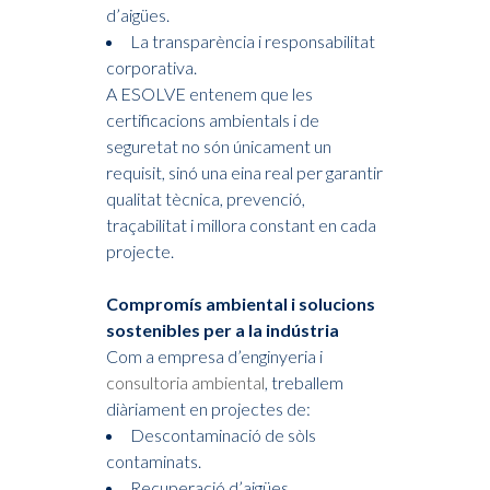
d’aigües.
La transparència i responsabilitat
corporativa.
A ESOLVE entenem que les
certificacions ambientals i de
seguretat no són únicament un
requisit, sinó una eina real per garantir
qualitat tècnica, prevenció,
traçabilitat i millora constant en cada
projecte.
Compromís ambiental i solucions
sostenibles per a la indústria
Com a empresa d’enginyeria i
consultoria ambiental
, treballem
diàriament en projectes de:
Descontaminació de sòls
contaminats.
Recuperació d’aigües