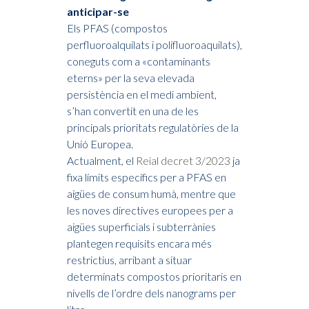
anticipar-se
Els PFAS (compostos
perfluoroalquilats i polifluoroaquilats),
coneguts com a «contaminants
eterns» per la seva elevada
persistència en el medi ambient,
s’han convertit en una de les
principals prioritats regulatòries de la
Unió Europea.
Actualment, el
Reial decret 3/2023
ja
fixa límits específics per a PFAS en
aigües de consum humà, mentre que
les noves directives europees per a
aigües superficials i subterrànies
plantegen requisits encara més
restrictius, arribant a situar
determinats compostos prioritaris en
nivells de l’ordre dels nanograms per