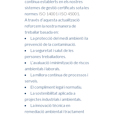
contínua establerts en els nostres
sistemes de gestió certificats sota les
normes
ISO 14001
i
ISO 45001
.
A través d’aquesta actualització
reforcem la nostra manera de
treballar basada en:
La protecció del medi ambient i la
prevenció de la contaminació.
La seguretat i salut de les
persones treballadores.
L’avaluació i minimització de riscos
ambientals i laborals.
La millora contínua de processos i
serveis.
El compliment legal i normatiu.
La sostenibilitat aplicada a
projectes industrials i ambientals.
La innovació tècnica en
remediació ambiental i tractament