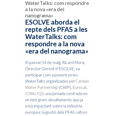
WaterTalks: com respondre
a la nova «era del
nanograma»
ESOLVE aborda el
repte dels PFAS a les
WaterTalks: com
respondre a la nova
«era del nanograma»
El passat 14 de maig, Ricard Mora,
Director Gerent d’ESOLVE, va
participar com a ponent en les
WaterTalks organitzades pel
Catalan
Water Partnership
(CWP),
Eurecat
,
ICRA
i
IQS
, una jornada centrada en
un dels grans desafiaments que ja
està impactant sobre la indústria
europea: la gestió dels PFAS i altres