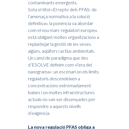
contaminants emergents.
Sota el títol «El repte dels PFAS: de
l’amenaça normativa a la solució
definitiva», la ponència va abordar
com el nou marc regulatori europeu
està obligant moltes organitzacions a
replantejar la gestió de les seves
aigües, aqüífers i actius ambientals.
Un canvi de paradigma que des
d’ESOLVE definim com «l’era del
nanograma»: un escenari on els límits
regulatoris descendeixen a
concentracions extremadament
baixes i on moltes infraestructures
actuals no van ser dissenyades per
respondre a aquests nivells
d’exigència.
La nova regulació PFAS obliga a