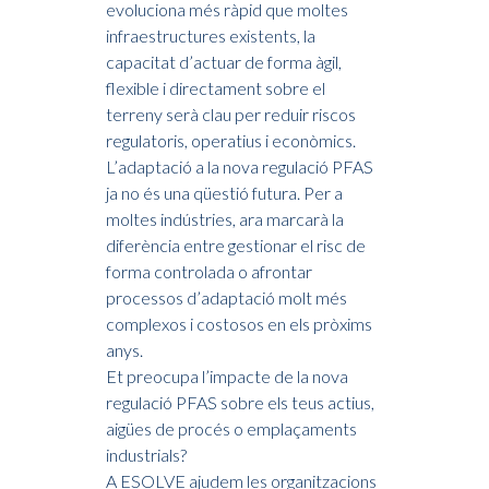
evoluciona més ràpid que moltes
infraestructures existents, la
capacitat d’actuar de forma àgil,
flexible i directament sobre el
terreny serà clau per reduir riscos
regulatoris, operatius i econòmics.
L’adaptació a la nova regulació PFAS
ja no és una qüestió futura. Per a
moltes indústries, ara marcarà la
diferència entre gestionar el risc de
forma controlada o afrontar
processos d’adaptació molt més
complexos i costosos en els pròxims
anys.
Et preocupa l’impacte de la nova
regulació PFAS sobre els teus actius,
aigües de procés o emplaçaments
industrials?
A ESOLVE ajudem les organitzacions