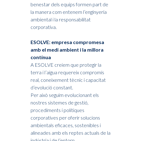
benestar dels equips formen part de
la manera com entenem l’enginyeria
ambiental i la responsabilitat
corporativa.
ESOLVE: empresa compromesa
amb el medi ambient i la millora
contínua
A ESOLVE creiem que protegir la
terra i l’aigua requereix compromís
real, coneixement tècnic i capacitat
d’evolució constant.
Per això seguim evolucionant els
nostres sistemes de gestió,
procediments i polítiques
corporatives per oferir solucions
ambientals eficaces, sostenibles i
alineades amb els reptes actuals de la
indústria i de l’entorn.