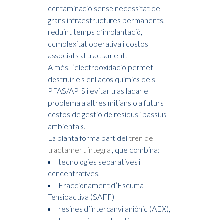
contaminació sense necessitat de
grans infraestructures permanents,
reduint temps d’implantació,
complexitat operativa i costos
associats al tractament.
A més, l’electrooxidació permet
destruir els enllaços químics dels
PFAS/APIS i evitar traslladar el
problema a altres mitjans o a futurs
costos de gestió de residus i passius
ambientals.
La planta forma part del
tren de
tractament integral
, que combina:
tecnologies separatives i
concentratives,
Fraccionament d’Escuma
Tensioactiva (SAFF)
resines d’intercanvi aniònic (AEX),