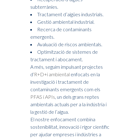
subterrànies.
Tractament d’aigües industrials.
Gestió ambiental industrial.
Recerca de contaminants
emergents.
Avaluació de riscos ambientals.
Optimització de sistemes de
tractament i abocament.
A més, seguim impulsant projectes
d
‘R+D+i ambiental
enfocats en la
investigació i tractament de
contaminants emergents com els
PFAS i APIs
, un dels grans reptes
ambientals actuals per a la indústria i
la gestió de l’aigua.
El nostre enfocament combina
sostenibilitat, innovació i rigor científic
per ajudar empreses i indústries a