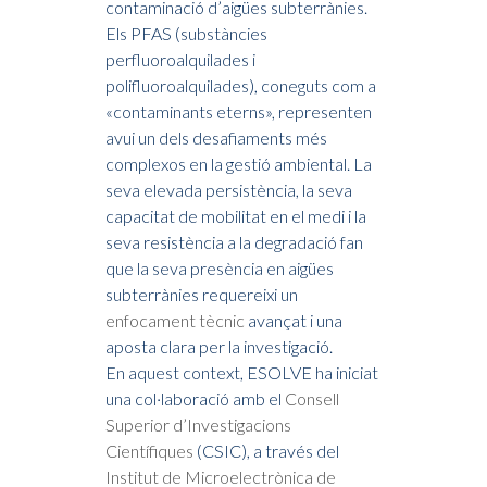
contaminació d’aigües subterrànies.
Els PFAS (substàncies
perfluoroalquilades i
polifluoroalquilades), coneguts com a
«contaminants eterns», representen
avui un dels desafiaments més
complexos en la gestió ambiental. La
seva elevada persistència, la seva
capacitat de mobilitat en el medi i la
seva resistència a la degradació fan
que la seva presència en aigües
subterrànies requereixi un
enfocament tècnic
avançat i una
aposta clara per la investigació.
En aquest context, ESOLVE ha iniciat
una col·laboració amb el
Consell
Superior d’Investigacions
Científiques
(CSIC), a través del
Institut de Microelectrònica de