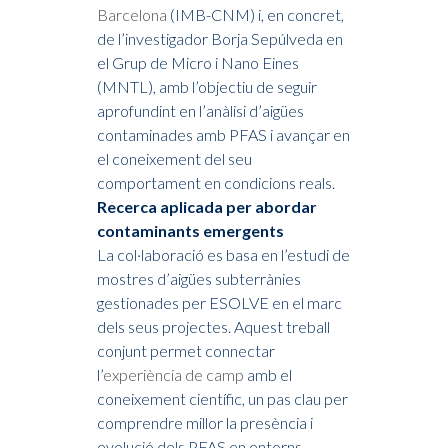
Barcelona
(IMB-CNM) i, en concret,
de l’investigador Borja Sepúlveda en
el Grup de Micro i Nano Eines
(MNTL), amb l’objectiu de seguir
aprofundint en l’anàlisi d’aigües
contaminades amb PFAS i avançar en
el coneixement del seu
comportament en condicions reals.
Recerca aplicada per abordar
contaminants emergents
La col·laboració es basa en l’estudi de
mostres d’aigües subterrànies
gestionades per ESOLVE en el marc
dels seus projectes. Aquest treball
conjunt permet connectar
l’
experiència de camp
amb el
coneixement científic, un pas clau per
comprendre millor la presència i
evolució dels PFAS en entorns