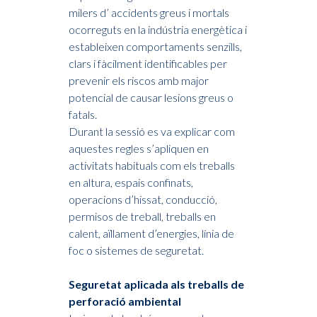
milers d’ accidents greus i mortals
ocorreguts en la indústria energètica i
estableixen comportaments senzills,
clars i fàcilment identificables per
prevenir els riscos amb major
potencial de causar lesions greus o
fatals.
Durant la sessió es va explicar com
aquestes regles s’apliquen en
activitats habituals com els treballs
en altura, espais confinats,
operacions d’hissat, conducció,
permisos de treball, treballs en
calent, aïllament d’energies, línia de
foc o sistemes de seguretat.
Seguretat aplicada als treballs de
perforació ambiental