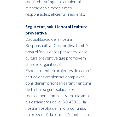
reduir el seu impacte ambiental i
avançar cap a models més
responsables, eficients i resilients.
Seguretat, salut laboral i cultura
preventiva
L’actualització de la nostra
Responsabilitat Corporativa també
posa el focus en les persones i en la
cultura preventiva que promovem
dins de l’organització.
Especialment en projectes de camp i
actuacions ambientals complexes,
considerem prioritari garantir entorns
de treball segurs, saludables i
tècnicament controlats, en línia amb
els estàndards de la ISO 45001 i la
nostra filosofia de millora contínua.
La prevenció, la formació contínua i el