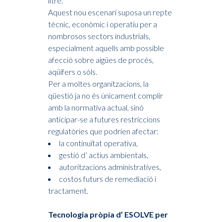
litre.
Aquest nou escenari suposa un repte
tècnic, econòmic i operatiu per a
nombrosos sectors industrials,
especialment aquells amb possible
afecció sobre aigües de procés,
aqüífers o sòls.
Per a moltes organitzacions, la
qüestió ja no és únicament complir
amb la normativa actual, sinó
anticipar-se a futures restriccions
regulatòries que podrien afectar:
la continuïtat operativa,
gestió d’ actius ambientals,
autoritzacions administratives,
costos futurs de remediació i
tractament.
Tecnologia pròpia d’ ESOLVE per