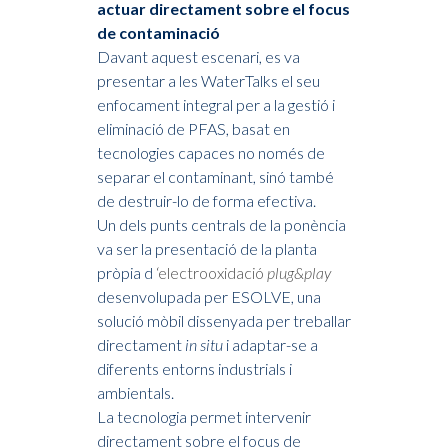
actuar directament sobre el focus
de contaminació
Davant aquest escenari, es va
presentar a les WaterTalks el seu
enfocament integral per a la gestió i
eliminació de PFAS, basat en
tecnologies capaces no només de
separar el contaminant, sinó també
de destruir-lo de forma efectiva.
Un dels punts centrals de la ponència
va ser la presentació de la planta
pròpia d
‘electrooxidació
plug&play
desenvolupada per ESOLVE, una
solució mòbil dissenyada per treballar
directament
in situ
i adaptar-se a
diferents entorns industrials i
ambientals.
La tecnologia permet intervenir
directament sobre el focus de