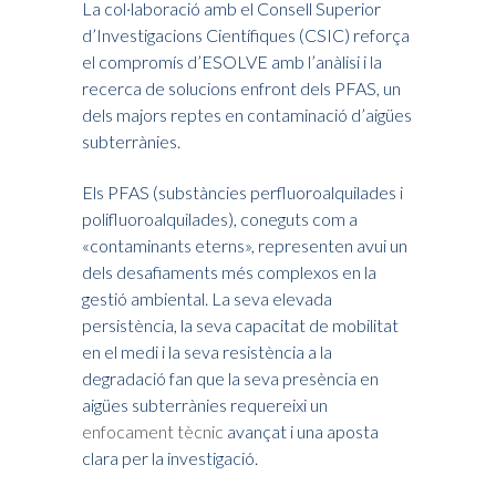
La col·laboració amb el Consell Superior
d’Investigacions Científiques (CSIC) reforça
el compromís d’ESOLVE amb l’anàlisi i la
recerca de solucions enfront dels PFAS, un
dels majors reptes en contaminació d’aigües
subterrànies.
Els PFAS (substàncies perfluoroalquilades i
polifluoroalquilades), coneguts com a
«contaminants eterns», representen avui un
dels desafiaments més complexos en la
gestió ambiental. La seva elevada
persistència, la seva capacitat de mobilitat
en el medi i la seva resistència a la
degradació fan que la seva presència en
aigües subterrànies requereixi un
enfocament tècnic
avançat i una aposta
clara per la investigació.