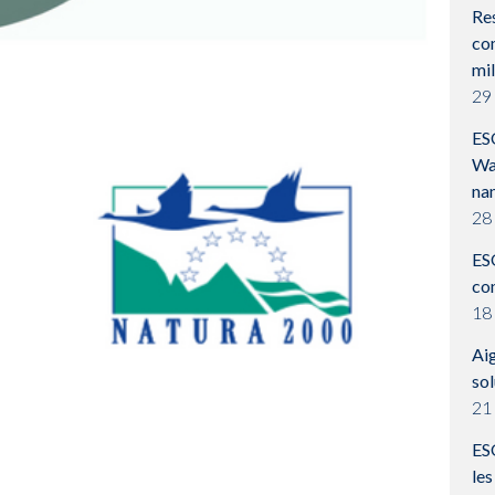
Res
com
mil
29
ES
Wa
na
28
ES
co
18
Aig
so
21 
ESO
les