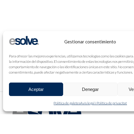
Gestionar consentimiento
Para ofrecer las mejores experiencias, utilizamos tecnologías como las cookies para
la información del dispositivo. El consentimiento de estas tecnologías nos permitirá
comportamiento de navegación o las identificaciones únicas en este sitio. No consenti
consentimiento, puede afectar negativamente a ciertas características y funciones.
Aceptar
Denegar
Ve
Política de galetes
Avís legal i Política de privacitat