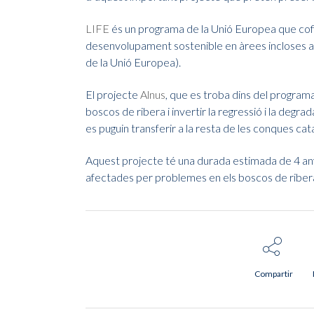
LIFE
és un programa de la Unió Europea que cofi
desenvolupament sostenible en àrees incloses a
de la Unió Europea).
El projecte
Alnus
, que es troba dins del programa
boscos de ribera i invertir la regressió i la degr
es puguin transferir a la resta de les conques ca
Aquest projecte té una durada estimada de 4 any
afectades per problemes en els boscos de ribera: l
Compartir