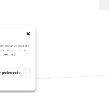
 almacenar y/o acceder a
 procesar datos como el
r o retirar el
r preferencias