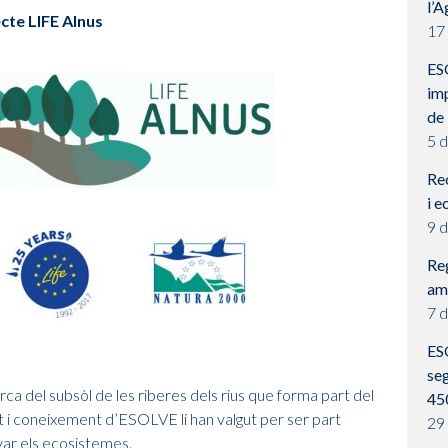
l’A
ecte LIFE Alnus
17
ES
imp
de 
5 
Rec
i e
9 
Reg
amb
7 
ES
seg
ca del subsòl de les riberes dels rius que forma part del
45
at i coneixement d’ESOLVE li han valgut per ser part
29
ar els ecosistemes.