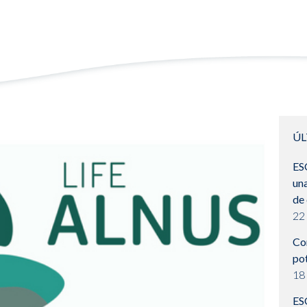
ÚL
ES
una
de
22 
Con
pot
18
ESO