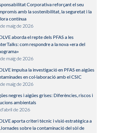
ponsabilitat Corporativa reforçant el seu
promís amb la sostenibilitat, la seguretat i la
lora contínua
 de maig de 2026
OLVE aborda el repte dels PFAS a les
terTalks: com respondre a la nova «era del
nograma»
 de maig de 2026
OLVE impulsa la investigació en PFAS en aigües
ntaminades en col·laboració amb el CSIC
 de maig de 2026
ües negres i aigües grises: Diferències, riscos i
lucions ambientals
d'abril de 2026
LVE aporta criteri tècnic i visió estratègica a
 Jornades sobre la contaminació del sòl de