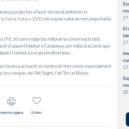
Esc
res
nança projectes a favor del medi ambient i el
27
 la
Xarxa Natura 2000
(els espais naturals més importants
El 
ta
 LIFE, té com a objectiu millorar la conservació dels
27
adació d’aquest hàbitat a Catalunya, per mitjà d’accions que
talanes i també a escala mediterrània.
Inn
co
s i la seva actuació se centra en tres zones especialment
17
es conques de l’Alt Segre, l’alt Ter i el Besòs.
Esp
res
20
Imprimir pàgina
0
Likes