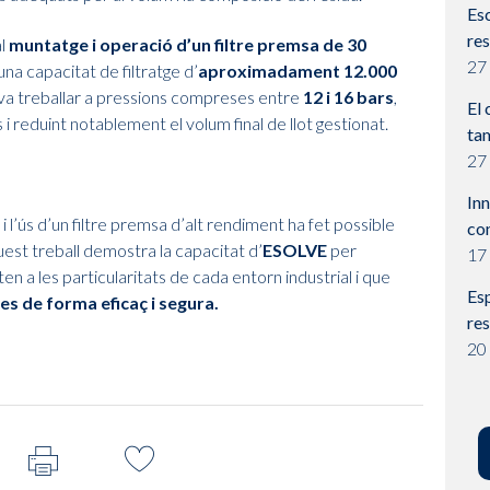
Esc
res
al
muntatge i operació d’un filtre premsa de 30
27
una capacitat de filtratge d’
aproximadament 12.000
p va treballar a pressions compreses entre
12 i 16 bars
,
El 
 i reduint notablement el volum final de llot gestionat.
ta
27
Inn
l’ús d’un filtre premsa d’alt rendiment ha fet possible
co
uest treball demostra la capacitat d’
ESOLVE
per
17
 a les particularitats de cada entorn industrial i que
Esp
 de forma eficaç i segura.
res
20