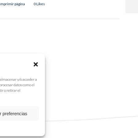
Imprimir pàgina
0
Likes
 almacenar y/o acceder a
 procesar datos como el
r o retirar el
r preferencias