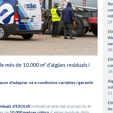
Res
com
mil
29
ES
Wa
na
28
ES
e més de 10.000 m³ d’aigües residuals i
co
18
Aig
aces d’adaptar-se a condicions variables i garantir
so
21 
ESO
siduals d’ESOLVE
ha finalitzat amb èxit un projecte de
les
més de
10.000 metres cúbics
d’aigües residuals i llots