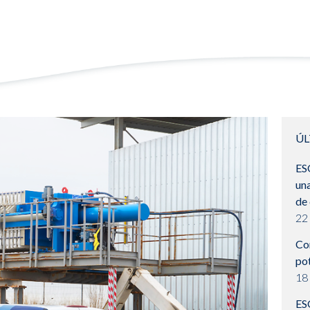
ÚL
ES
una
de
22 
Con
pot
18
ESO