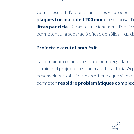
Com a resultat d’aquesta anàlisi, es va procedir 
plaques i un marc
de 1200 mm
, que disposa d’
litres per cicle
. Durant el funcionament, l’equi
permetent una separació eficaç de sòlids i líquids
Projecte executat amb èxit
La combinació d’un sistema de bombeig adaptat i 
culminar el projecte de manera satisfactòria. Aq
desenvolupar solucions específiques que s’adapten
permeten
resoldre problemàtiques complexes