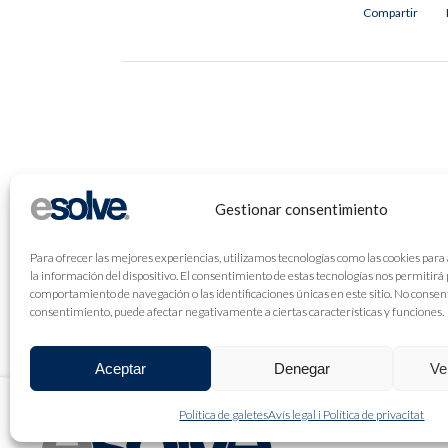
Compartir
Gestionar consentimiento
Para ofrecer las mejores experiencias, utilizamos tecnologías como las cookies para
la información del dispositivo. El consentimiento de estas tecnologías nos permitirá
comportamiento de navegación o las identificaciones únicas en este sitio. No consenti
consentimiento, puede afectar negativamente a ciertas características y funciones.
Aceptar
Denegar
Ve
Política de galetes
Avís legal i Política de privacitat