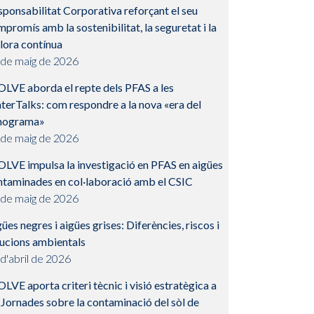
ponsabilitat Corporativa reforçant el seu
promís amb la sostenibilitat, la seguretat i la
lora contínua
 de maig de 2026
OLVE aborda el repte dels PFAS a les
terTalks: com respondre a la nova «era del
nograma»
 de maig de 2026
OLVE impulsa la investigació en PFAS en aigües
ntaminades en col·laboració amb el CSIC
 de maig de 2026
ües negres i aigües grises: Diferències, riscos i
lucions ambientals
d'abril de 2026
LVE aporta criteri tècnic i visió estratègica a
 Jornades sobre la contaminació del sòl de