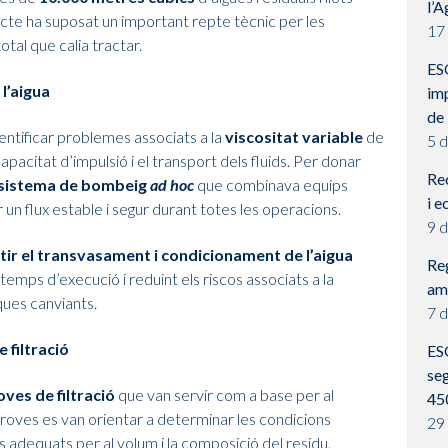
l’A
cte ha suposat un important repte tècnic per les
17
otal que calia tractar.
ES
 l’aigua
imp
de 
dentificar problemes associats a la
viscositat variable
de
5 
capacitat d’impulsió i el transport dels fluids. Per donar
Rec
sistema de bombeig
ad hoc
que combinava equips
i e
 un flux estable i segur durant totes les operacions.
9 
tir el transvasament i condicionament de l’aigua
Reg
 temps d’execució i reduint els riscos associats a la
amb
ques canviants.
7 
 filtració
ES
seg
oves de filtració
que van servir com a base per al
45
roves es van orientar a determinar les condicions
29
 adequats per al volum i la composició del residu.