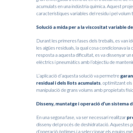
acumulats en una indústria química. Aquest proje
característiques variables del residu i pel volum t
Solució a mida per a la viscositat variable de
Durant les primeres fases dels treballs, es van i
les aigües residuals, la qual cosa condicionava la 
resposta a aquesta dificultat, es va dissenyar un
elèctrics i pneumàtics amb l’objectiu de mantenir
L’aplicació d’aquesta solució va permetre
garan
residual i dels llots acumulats
, optimitzant els
manipulació de grans volums amb propietats físi
Disseny, muntatge i operació d’un sistema de
En una segona fase, va ser necessari realitzar
pr
disseny del procés de deshidratació. Aquestes p
d’operació òptimes i a seleccionar els equips més