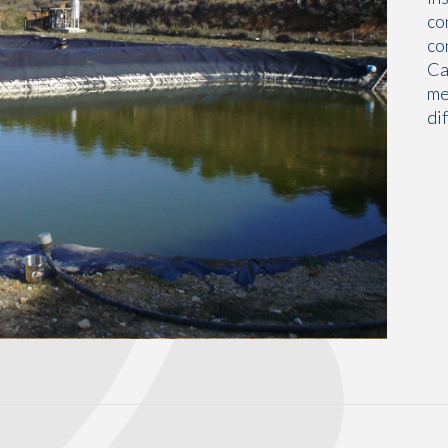
co
co
Ca
me
di