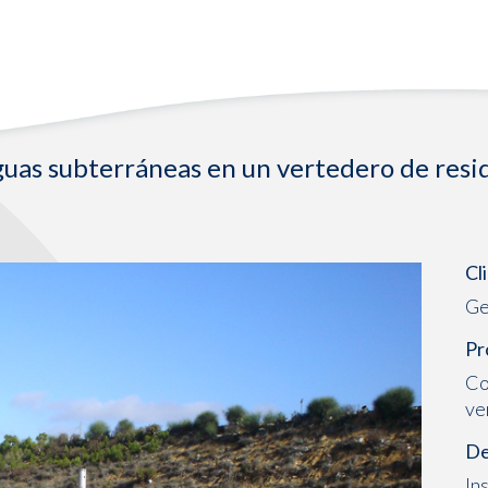
aguas subterráneas en un vertedero de resi
Cl
Ge
Pr
Co
ve
De
In