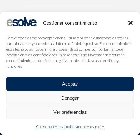
Gestionar consentimiento
Para ofrecer las mejores experiencias, utilizamos tecnologías como las cookies
para almacenar y/o acceder a la información del dispositivo. El consentimiento de
estas tecnologías nos permitirá procesar datos como el comportamiento de
navegación o las identificaciones únicas en este sitio. No consentir o retirar el
consentimiento, puede afectar negativamente a ciertas características y
funciones.
Aceptar
Denegar
Ver preferencias
Cookie policy
Legal notice and privacy policy
LEGAL NOTICE AND PRIVACY POLICY
COOKIE POLICY