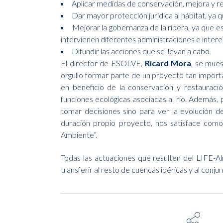
Aplicar medidas de conservación, mejora y re
Dar mayor protección jurídica al hábitat, ya
Mejorar la gobernanza de la ribera, ya que es
intervienen diferentes administraciones e intere
Difundir las acciones que se llevan a cabo.
El director de ESOLVE,
Ricard Mora
, se mues
orgullo formar parte de un proyecto tan impor
en beneficio de la conservación y restauraci
funciones ecológicas asociadas al río. Además, 
tomar decisiones sino para ver la evolución d
duración propio proyecto, nos satisface co
Ambiente”.
Todas las actuaciones que resulten del LIFE-Al
transferir al resto de cuencas ibéricas y al conj