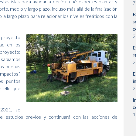
stas islas para ayudar a decidir qué especies plantar y
7
o, medio y largo plazo, incluso más allá de la finalización
E
a largo plazo para relacionar los niveles freáticos con la
s
c
2
 proyecto
ad en los
E
 proyecto:
r
 sabíamos
2
nas buenas
 impactos”.
E
s puntos
i
 ello que
2
I
c
 2021, se
1
e estudios previos y continuará con las acciones de