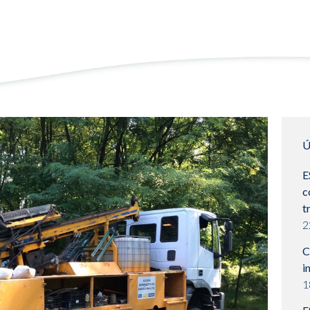
Ú
E
c
t
2
C
i
1