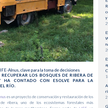
E
R
c
y
2
E
W
n
2
E
a
IFE-Alnus, clave para la toma de decisiones
C
 RECUPERAR LOS BOSQUES DE RIBERA DE
1
Y HA CONTADO CON ESOLVE PARA LA
EL RÍO.
A
r
lnus
es un proyecto de conservación y restauración de los
2
de ribera, uno de los ecosistemas forestales más
G