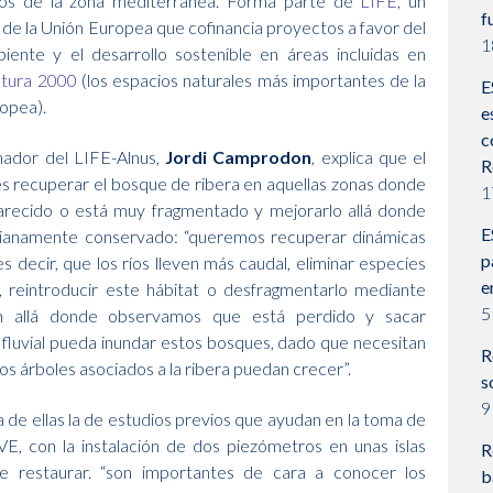
os de la zona mediterránea. Forma parte de
LIFE
, un
f
de la Unión Europea que cofinancia proyectos a favor del
1
ente y el desarrollo sostenible en áreas incluidas en
tura 2000
(los espacios naturales más importantes de la
E
opea).
e
c
nador del LIFE-Alnus,
Jordi Camprodon
, explica que el
R
es recuperar el bosque de ribera en aquellas zonas donde
1
arecido o está muy fragmentado y mejorarlo allá donde
E
ianamente conservado: “queremos recuperar dinámicas
p
 es decir, que los ríos lleven más caudal, eliminar especies
e
, reintroducir este hábitat o desfragmentarlo mediante
5
ón allá donde observamos que está perdido y sacar
 fluvial pueda inundar estos bosques, dado que necesitan
R
os árboles asociados a la ribera puedan crecer”.
s
9
ra de ellas la de estudios previos que ayudan en la toma de
E, con la instalación de dos piezómetros en unas islas
R
de restaurar. “son importantes de cara a conocer los
b