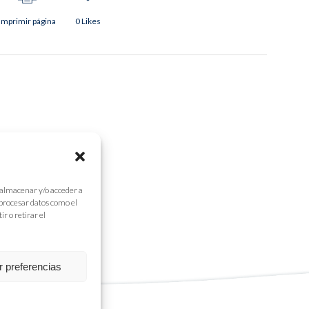
Imprimir página
0
Likes
 almacenar y/o acceder a
 procesar datos como el
r o retirar el
r preferencias