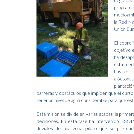
degradad
programa 
medioambi
la
Red Na
Unión Eur
El coordi
objetivo 
ha desap
está med
fluviales,
alóctonas
plantaci
barreras y obstáculos que impiden que el curso
tener un nivel de agua considerable para que est
Esta misión se divide en varias etapas, la prime
decisiones. En esta fase ha intervenido ESOLV
fluviales de una zona piloto que se preten