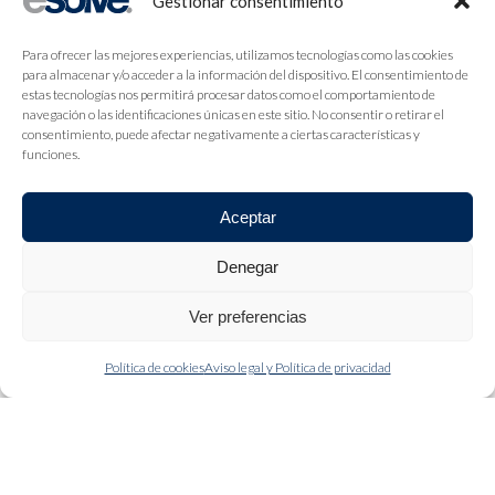
Gestionar consentimiento
Para ofrecer las mejores experiencias, utilizamos tecnologías como las cookies
para almacenar y/o acceder a la información del dispositivo. El consentimiento de
estas tecnologías nos permitirá procesar datos como el comportamiento de
navegación o las identificaciones únicas en este sitio. No consentir o retirar el
consentimiento, puede afectar negativamente a ciertas características y
funciones.
Aceptar
Denegar
Ver preferencias
Política de cookies
Aviso legal y Política de privacidad