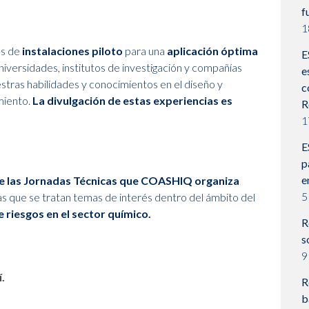
f
1
és de
instalaciones piloto
para una
aplicación óptima
E
universidades, institutos de investigación y compañías
e
tras habilidades y conocimientos en el diseño y
c
miento.
La divulgación de estas experiencias es
R
1
E
p
e
e las Jornadas Técnicas que COASHIQ organiza
5
as que se tratan temas de interés dentro del ámbito del
 riesgos en el sector químico.
R
s
9
.
R
b