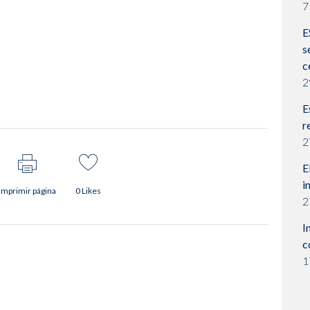
7
E
s
c
2
E
r
2
E
i
Imprimir página
0
Likes
2
I
c
1