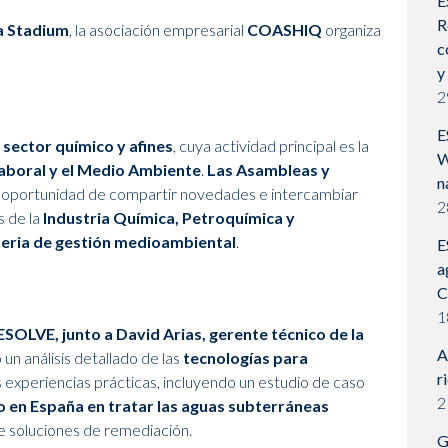
E
R
a Stadium
, la asociación empresarial
COASHIQ
organiza
c
y
2
E
sector químico y afines
, cuya actividad principal es la
W
 Laboral y el Medio Ambiente
.
Las Asambleas y
n
oportunidad de compartir novedades e intercambiar
2
s de la
Industria Química, Petroquímica y
eria de gestión medioambiental
.
E
a
C
1
SOLVE, junto a David Arias, gerente técnico de la
A
 un análisis detallado de las
tecnologías para
r
experiencias prácticas, incluyendo un estudio de caso
2
ro en España en tratar las aguas subterráneas
de soluciones de remediación.
G