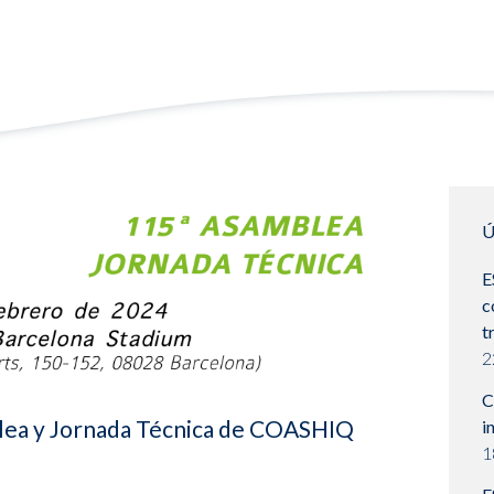
Ú
E
c
t
2
C
blea y Jornada Técnica de COASHIQ
i
1