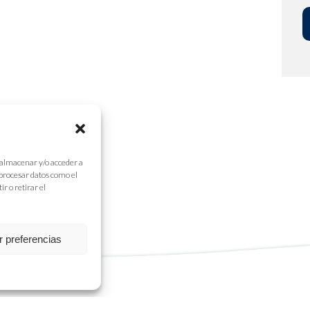
 almacenar y/o acceder a
 procesar datos como el
r o retirar el
r preferencias