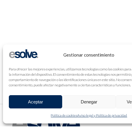
Gestionar consentimiento
Para ofrecer las mejores experiencias, utilizamos tecnologías como las cookies para
la información del dispositivo. El consentimiento de estas tecnologías nos permitirá
comportamiento de navegación o las identificaciones únicas en este sitio. No consenti
consentimiento, puede afectar negativamente a ciertas características y funciones.
Aceptar
Denegar
Ve
Política de cookies
Aviso legal y Política de privacidad